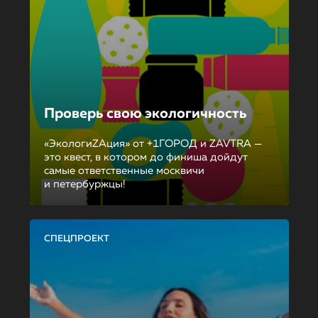
Проверь свою экологичность
«ЭкологиZAция» от +1ГОРОД и ZAVTRA —
это квест, в котором до финиша дойдут
самые ответственные москвичи
и петербуржцы!
СПЕЦПРОЕКТ