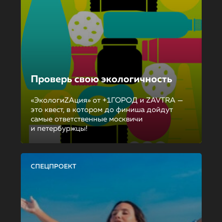
Проверь свою экологичность
«ЭкологиZAция» от +1ГОРОД и ZAVTRA —
это квест, в котором до финиша дойдут
самые ответственные москвичи
и петербуржцы!
СПЕЦПРОЕКТ