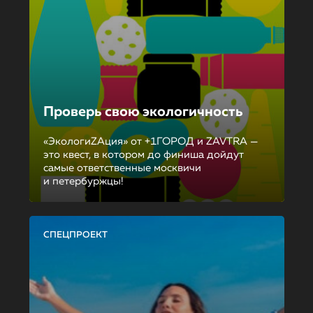
Проверь свою экологичность
«ЭкологиZAция» от +1ГОРОД и ZAVTRA —
это квест, в котором до финиша дойдут
самые ответственные москвичи
и петербуржцы!
СПЕЦПРОЕКТ