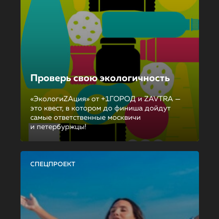
Проверь свою экологичность
«ЭкологиZAция» от +1ГОРОД и ZAVTRA —
это квест, в котором до финиша дойдут
самые ответственные москвичи
и петербуржцы!
СПЕЦПРОЕКТ