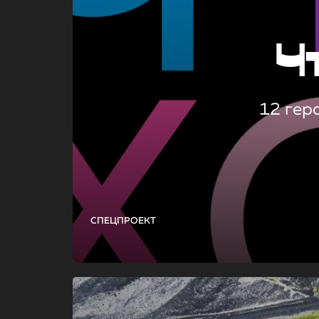
Ч
12 гер
СПЕЦПРОЕКТ