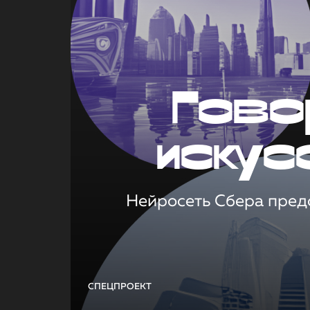
Гово
искус
Нейросеть Сбера предс
СПЕЦПРОЕКТ