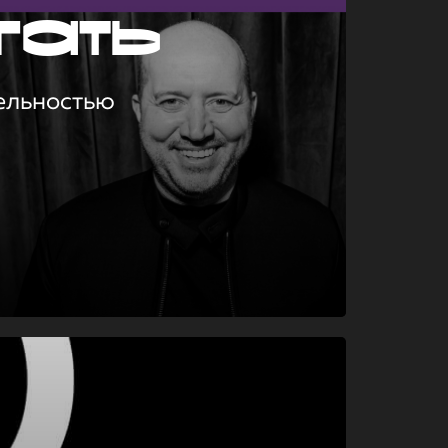
гать
ельностью