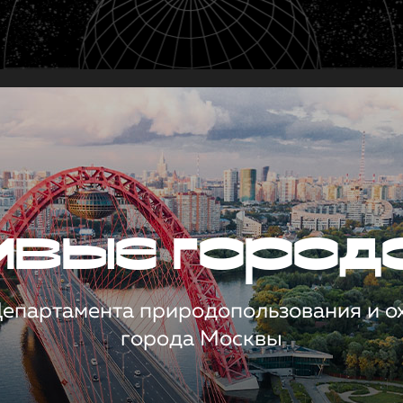
чивые город
 Департамента природопользования и 
города Москвы