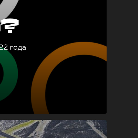
о?
22 года