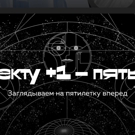
кту +1 — пят
Заглядываем на пятилетку вперед