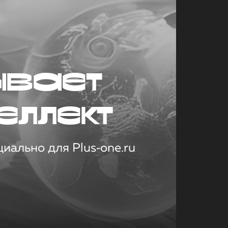
ывает
еллект
иально для Plus‑one.ru