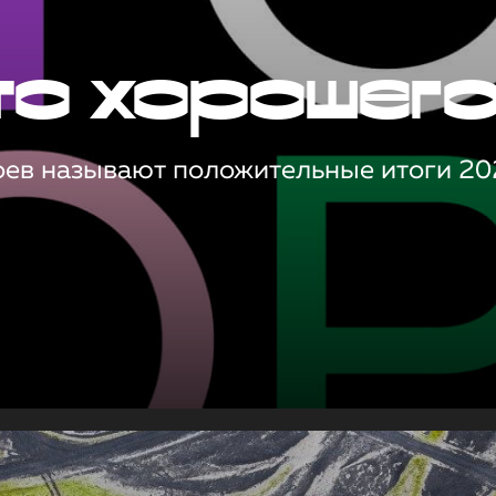
то хорошег
оев называют положительные итоги 20