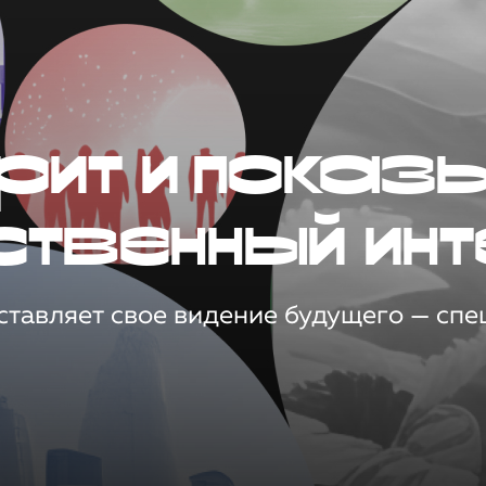
рит и показ
ственный инт
тавляет свое видение будущего — спец