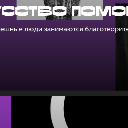
усство помо
пешные люди занимаются благотворит