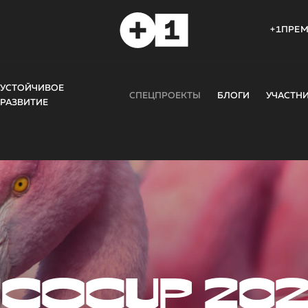
+1ПРЕ
УСТОЙЧИВОЕ
СПЕЦПРОЕКТЫ
БЛОГИ
УЧАСТН
РАЗВИТИЕ
COCUP 20