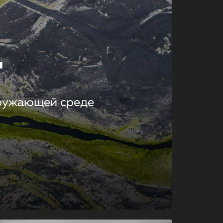
т
кружающей среде