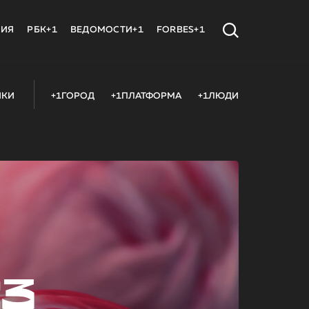
МИЯ
РБК+1
ВЕДОМОСТИ+1
FORBES+1
ИКИ
+1ГОРОД
+1ПЛАТФОРМА
+1ЛЮДИ
23