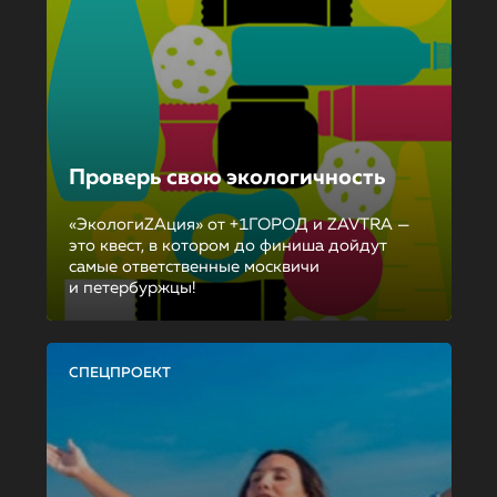
Проверь свою экологичность
«ЭкологиZAция» от +1ГОРОД и ZAVTRA —
это квест, в котором до финиша дойдут
самые ответственные москвичи
и петербуржцы!
СПЕЦПРОЕКТ