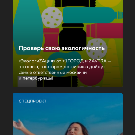
Проверь свою экологичность
«ЭкологиZAция» от +1ГОРОД и ZAVTRA —
это квест, в котором до финиша дойдут
самые ответственные москвичи
и петербуржцы!
СПЕЦПРОЕКТ