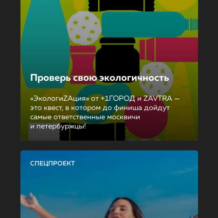
Проверь свою экологичность
«ЭкологиZAция» от +1ГОРОД и ZAVTRA —
это квест, в котором до финиша дойдут
самые ответственные москвичи
и петербуржцы!
СПЕЦПРОЕКТ