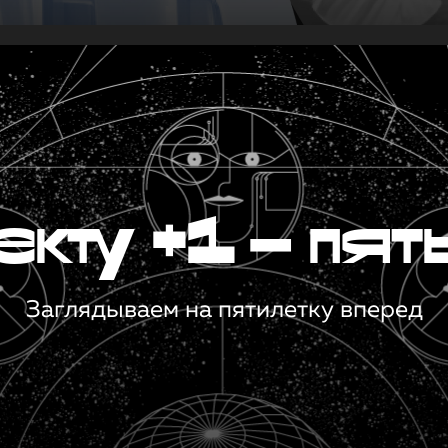
кту +1 — пят
Заглядываем на пятилетку вперед