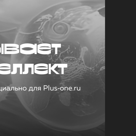
ывает
еллект
иально для Plus‑one.ru