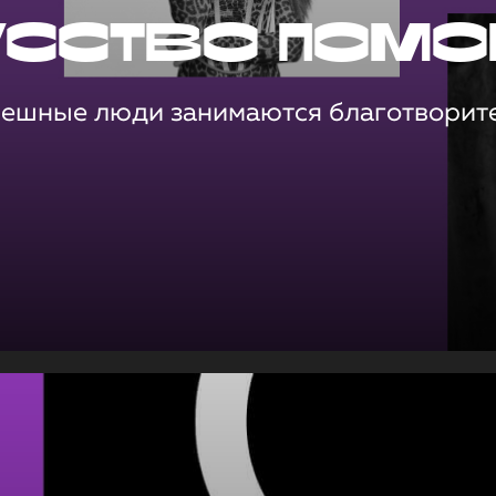
усство помо
пешные люди занимаются благотворит