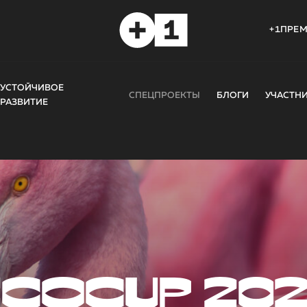
+1ПРЕ
УСТОЙЧИВОЕ
СПЕЦПРОЕКТЫ
БЛОГИ
УЧАСТН
РАЗВИТИЕ
COCUP 20