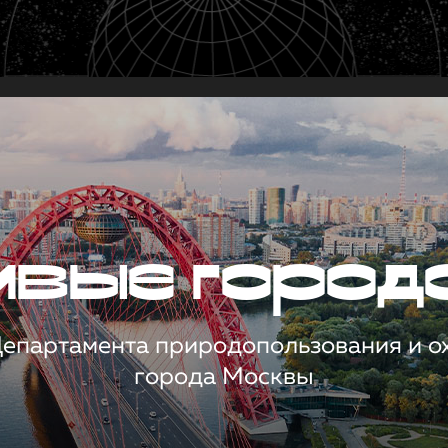
чивые город
 Департамента природопользования и 
города Москвы