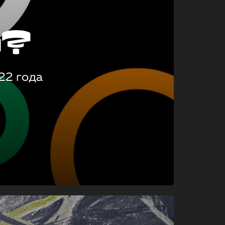
о?
22 года