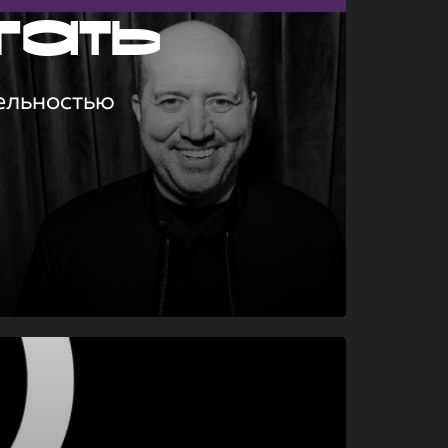
гать
ельностью