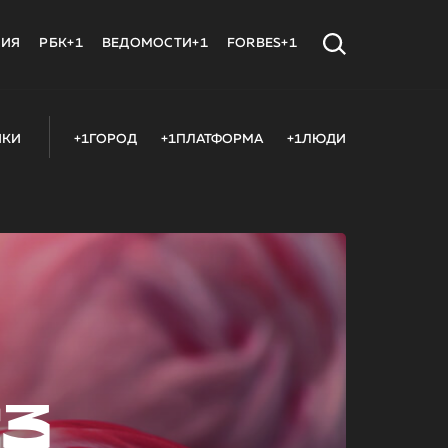
МИЯ
РБК+1
ВЕДОМОСТИ+1
FORBES+1
ИКИ
+1ГОРОД
+1ПЛАТФОРМА
+1ЛЮДИ
23