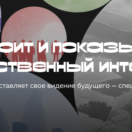
рит и показ
ственный инт
тавляет свое видение будущего — спец