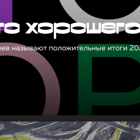
то хорошег
оев называют положительные итоги 20