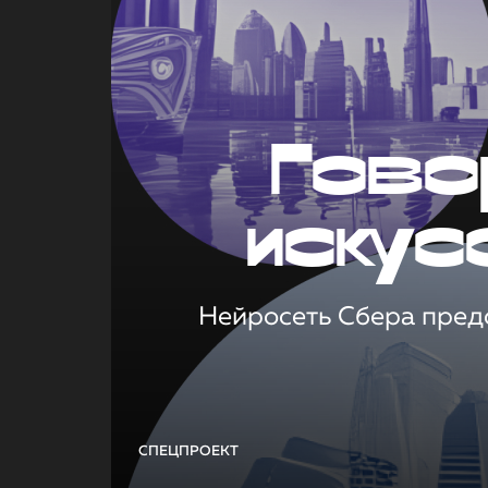
Гово
искус
Нейросеть Сбера предс
СПЕЦПРОЕКТ