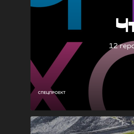
Ч
12 гер
СПЕЦПРОЕКТ