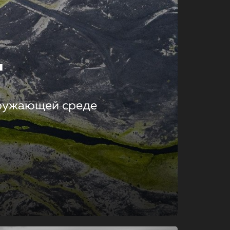
т
кружающей среде