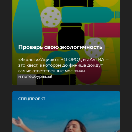
Проверь свою экологичность
«ЭкологиZAция» от +1ГОРОД и ZAVTRA —
это квест, в котором до финиша дойдут
самые ответственные москвичи
и петербуржцы!
СПЕЦПРОЕКТ