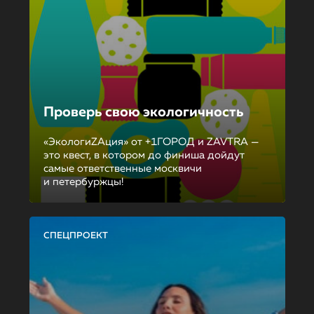
Проверь свою экологичность
«ЭкологиZAция» от +1ГОРОД и ZAVTRA —
это квест, в котором до финиша дойдут
самые ответственные москвичи
и петербуржцы!
СПЕЦПРОЕКТ