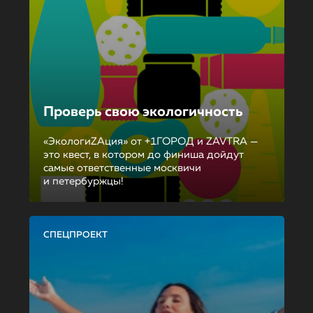
Проверь свою экологичность
«ЭкологиZAция» от +1ГОРОД и ZAVTRA —
это квест, в котором до финиша дойдут
самые ответственные москвичи
и петербуржцы!
СПЕЦПРОЕКТ