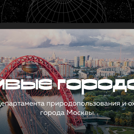
чивые город
 Департамента природопользования и 
города Москвы