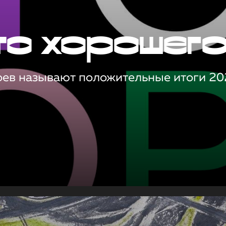
то хорошег
оев называют положительные итоги 20