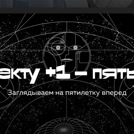
кту +1 — пят
Заглядываем на пятилетку вперед