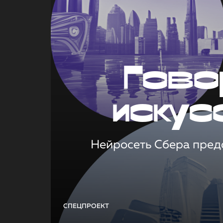
Гово
искус
Нейросеть Сбера предс
СПЕЦПРОЕКТ