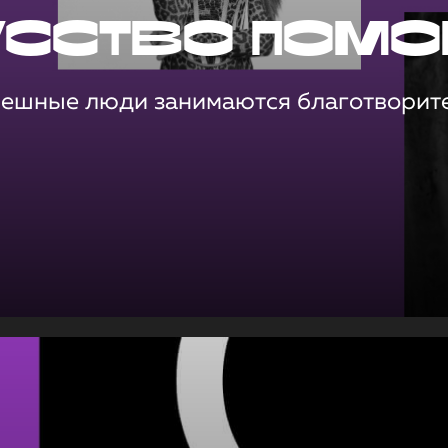
усство помо
пешные люди занимаются благотворит