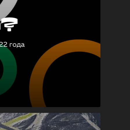
о?
22 года