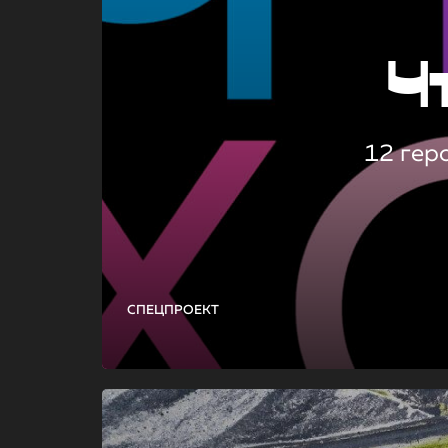
Ч
12 гер
СПЕЦПРОЕКТ