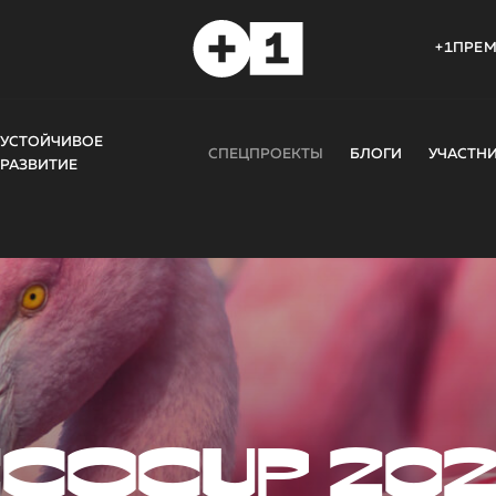
+1ПРЕ
УСТОЙЧИВОЕ
СПЕЦПРОЕКТЫ
БЛОГИ
УЧАСТН
РАЗВИТИЕ
COCUP 20