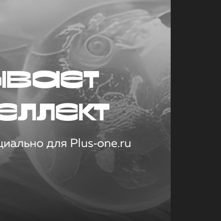
ывает
еллект
иально для Plus‑one.ru