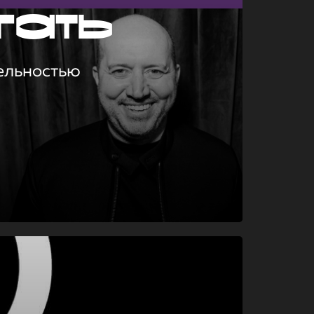
гать
ельностью