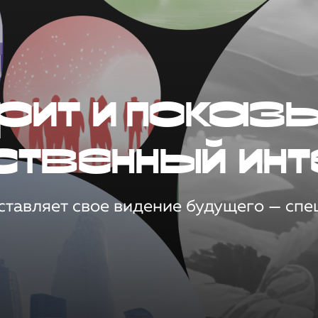
рит и показ
ственный инт
тавляет свое видение будущего — спец