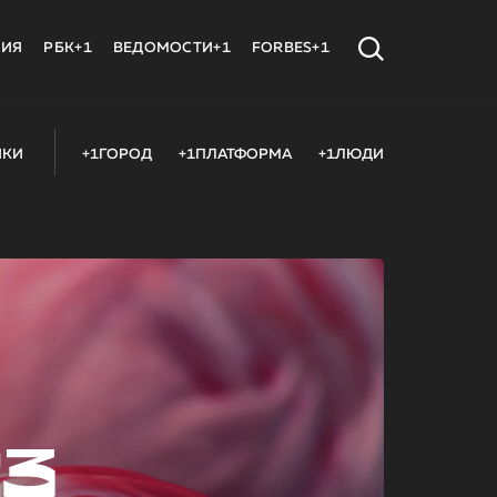
МИЯ
РБК+1
ВЕДОМОСТИ+1
FORBES+1
ИКИ
+1ГОРОД
+1ПЛАТФОРМА
+1ЛЮДИ
23