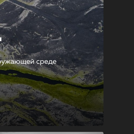
т
кружающей среде