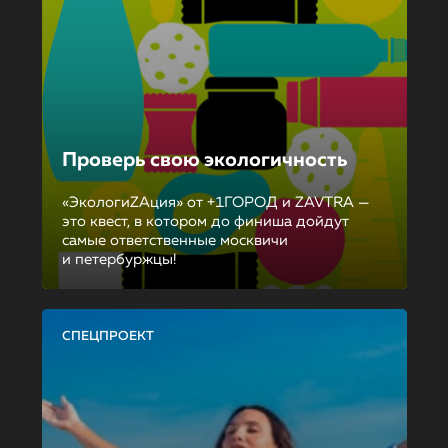
Проверь свою экологичность
«ЭкологиZAция» от +1ГОРОД и ZAVTRA —
это квест, в котором до финиша дойдут
самые ответственные москвичи
и петербуржцы!
СПЕЦПРОЕКТ