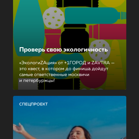
Проверь свою экологичность
«ЭкологиZAция» от +1ГОРОД и ZAVTRA —
это квест, в котором до финиша дойдут
самые ответственные москвичи
и петербуржцы!
СПЕЦПРОЕКТ