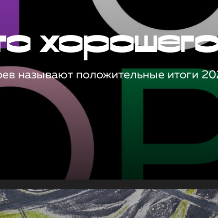
то хорошег
оев называют положительные итоги 20