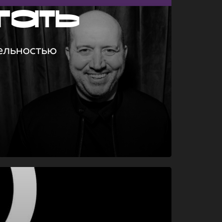
гать
ельностью