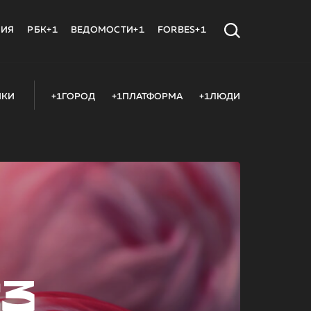
МИЯ
РБК+1
ВЕДОМОСТИ+1
FORBES+1
ИКИ
+1ГОРОД
+1ПЛАТФОРМА
+1ЛЮДИ
23