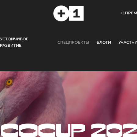
+1ПРЕ
УСТОЙЧИВОЕ
СПЕЦПРОЕКТЫ
БЛОГИ
УЧАСТН
РАЗВИТИЕ
COCUP 20