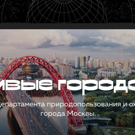
чивые город
 Департамента природопользования и 
города Москвы