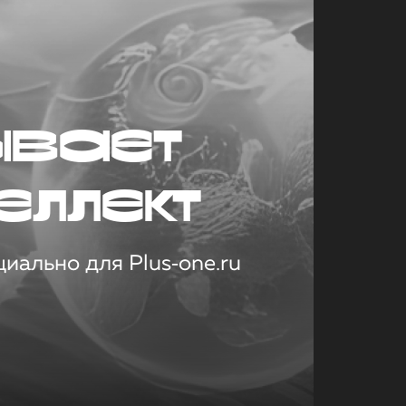
ывает
еллект
иально для Plus‑one.ru