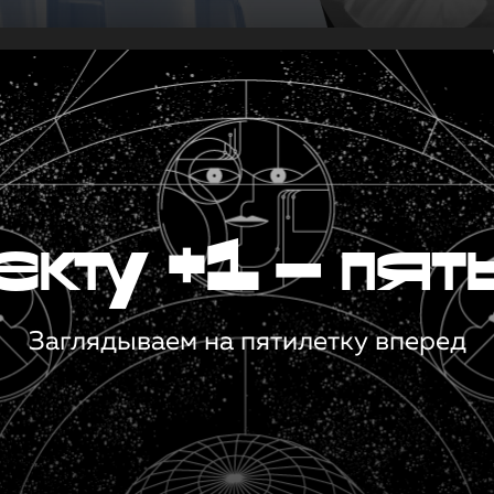
кту +1 — пят
Заглядываем на пятилетку вперед