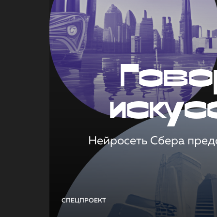
Гово
искус
Нейросеть Сбера предс
СПЕЦПРОЕКТ