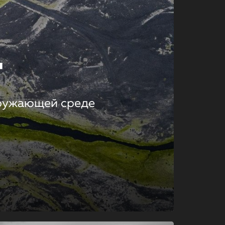
т
кружающей среде