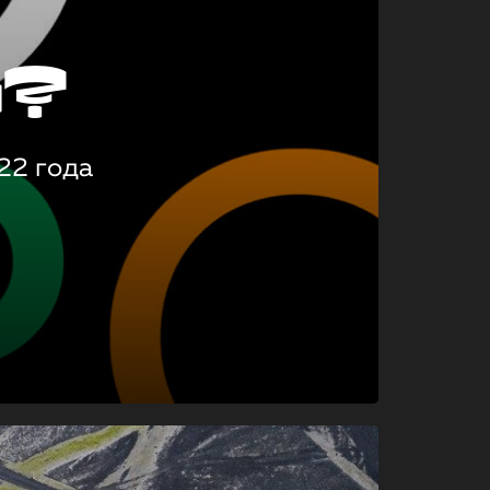
о?
22 года