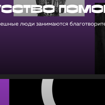
усство помо
пешные люди занимаются благотворит