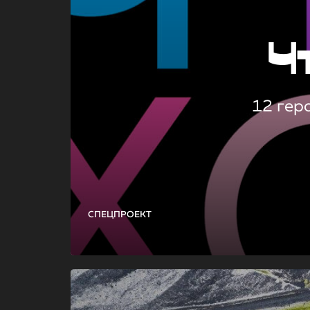
Ч
12 гер
СПЕЦПРОЕКТ