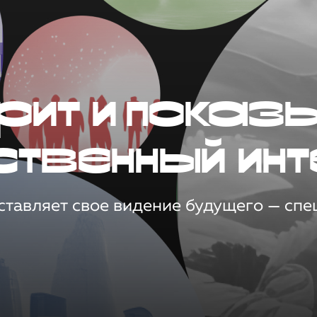
рит и показ
ственный инт
тавляет свое видение будущего — спец