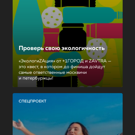
Проверь свою экологичность
«ЭкологиZAция» от +1ГОРОД и ZAVTRA —
это квест, в котором до финиша дойдут
самые ответственные москвичи
и петербуржцы!
СПЕЦПРОЕКТ