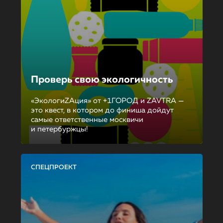
Проверь свою экологичность
«ЭкологиZAция» от +1ГОРОД и ZAVTRA —
это квест, в котором до финиша дойдут
самые ответственные москвичи
и петербуржцы!
СПЕЦПРОЕКТ