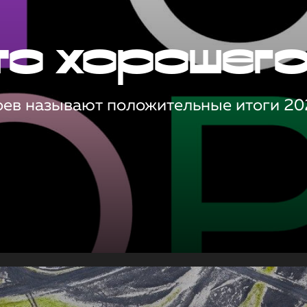
то хорошег
оев называют положительные итоги 20