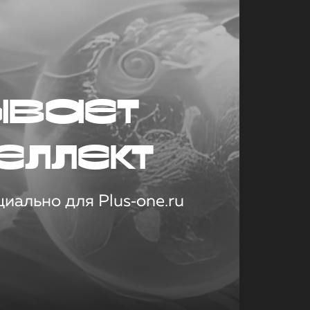
ывает
еллект
иально для Plus‑one.ru