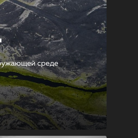
т
кружающей среде