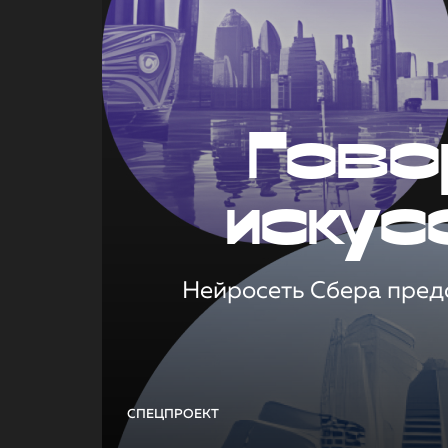
Гово
искус
Нейросеть Сбера предс
СПЕЦПРОЕКТ