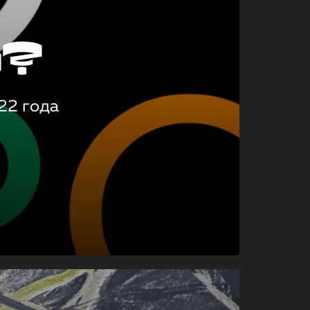
о?
22 года