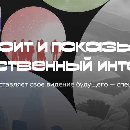
рит и показ
ственный инт
тавляет свое видение будущего — спец