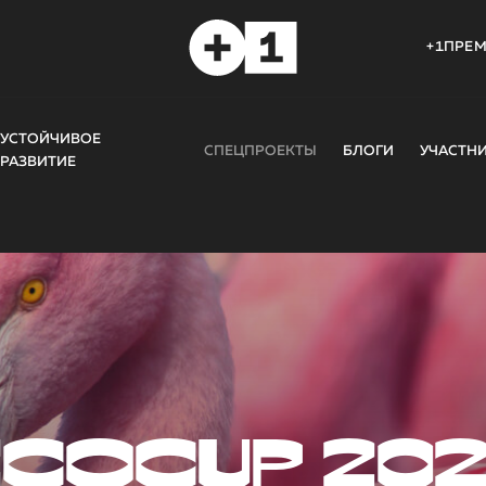
+1ПРЕ
УСТОЙЧИВОЕ
СПЕЦПРОЕКТЫ
БЛОГИ
УЧАСТН
РАЗВИТИЕ
COCUP 20