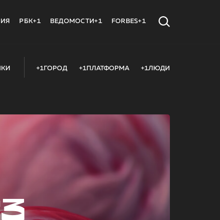
МИЯ
РБК+1
ВЕДОМОСТИ+1
FORBES+1
ИКИ
+1ГОРОД
+1ПЛАТФОРМА
+1ЛЮДИ
23