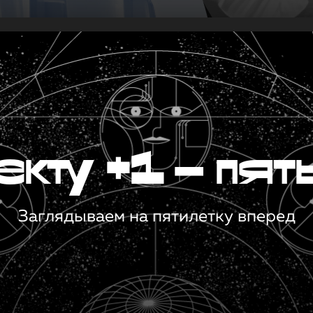
кту +1 — пят
Заглядываем на пятилетку вперед