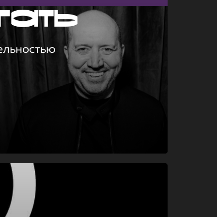
гать
ельностью