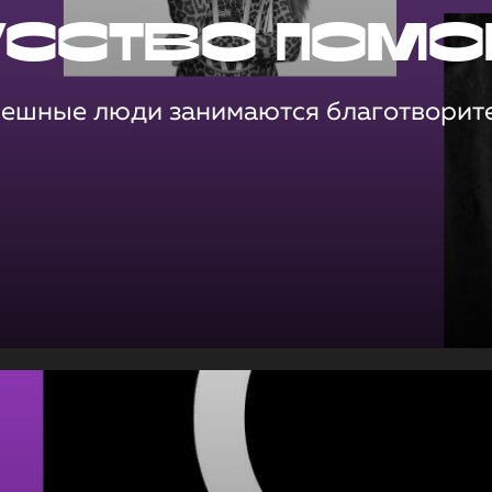
усство помо
пешные люди занимаются благотворит