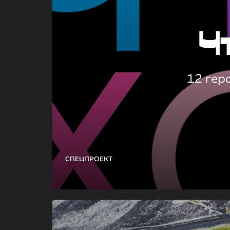
Ч
12 гер
СПЕЦПРОЕКТ