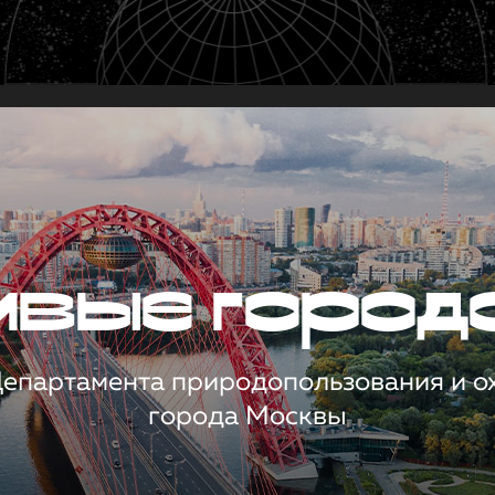
чивые город
 Департамента природопользования и 
города Москвы