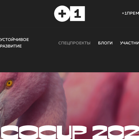
+1ПРЕ
УСТОЙЧИВОЕ
СПЕЦПРОЕКТЫ
БЛОГИ
УЧАСТН
РАЗВИТИЕ
COCUP 20