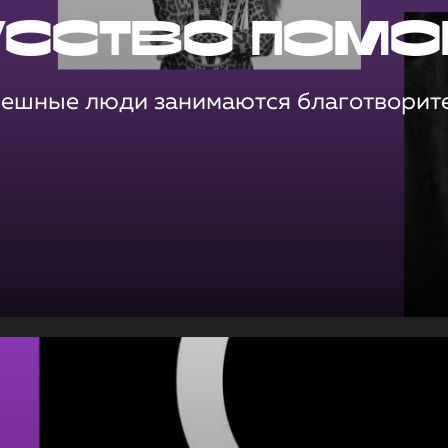
усство помо
пешные люди занимаются благотворит