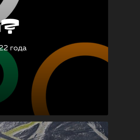
о?
22 года