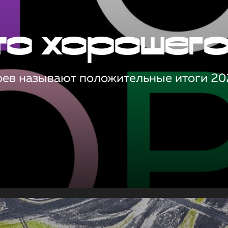
то хорошег
оев называют положительные итоги 20