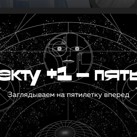
кту +1 — пят
Заглядываем на пятилетку вперед