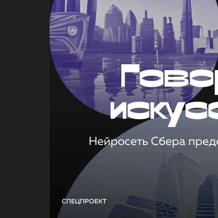
Гово
искус
Нейросеть Сбера предс
СПЕЦПРОЕКТ