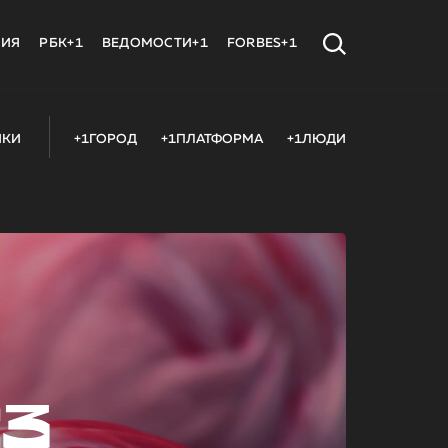
МИЯ
РБК+1
ВЕДОМОСТИ+1
FORBES+1
ИКИ
+1ГОРОД
+1ПЛАТФОРМА
+1ЛЮДИ
23