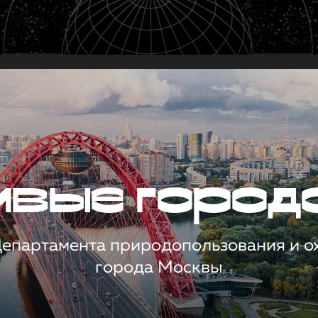
чивые город
 Департамента природопользования и 
города Москвы