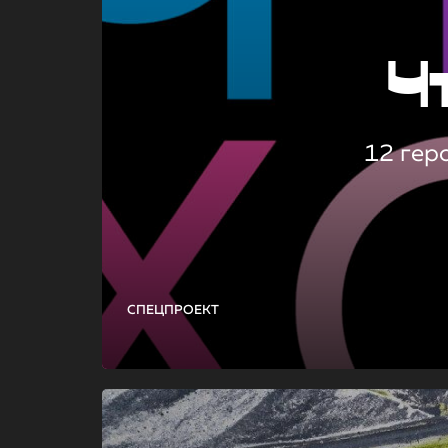
Ч
12 гер
СПЕЦПРОЕКТ