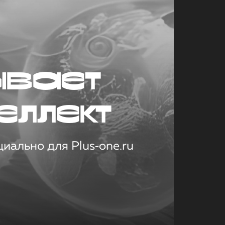
ывает
еллект
иально для Plus‑one.ru