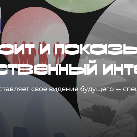
рит и показ
ственный инт
тавляет свое видение будущего — спец