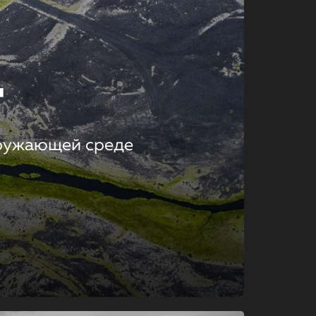
т
кружающей среде