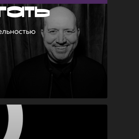
гать
ельностью