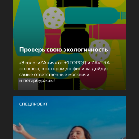
Проверь свою экологичность
«ЭкологиZAция» от +1ГОРОД и ZAVTRA —
это квест, в котором до финиша дойдут
самые ответственные москвичи
и петербуржцы!
СПЕЦПРОЕКТ