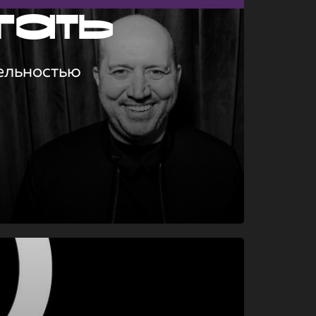
гать
ельностью