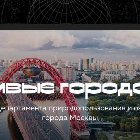
чивые город
 Департамента природопользования и 
города Москвы