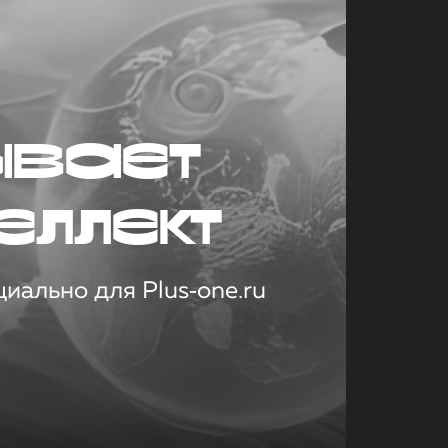
ывает
еллект
иально для Plus‑one.ru