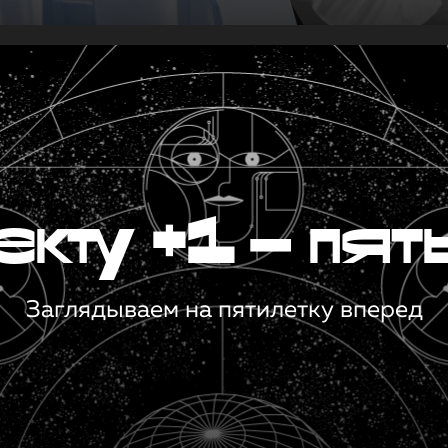
кту +1 — пят
Заглядываем на пятилетку вперед