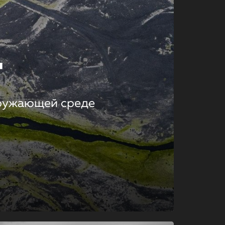
т
кружающей среде