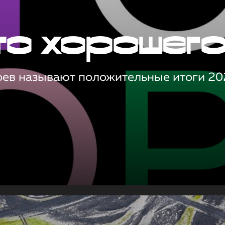
то хорошег
оев называют положительные итоги 20