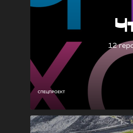
Ч
12 гер
СПЕЦПРОЕКТ