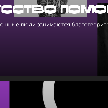
усство помо
пешные люди занимаются благотворит