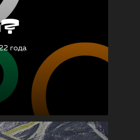
о?
22 года