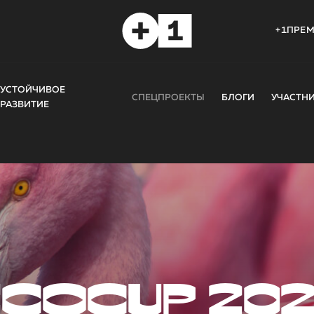
+1ПРЕ
УСТОЙЧИВОЕ
СПЕЦПРОЕКТЫ
БЛОГИ
УЧАСТН
РАЗВИТИЕ
COCUP 20