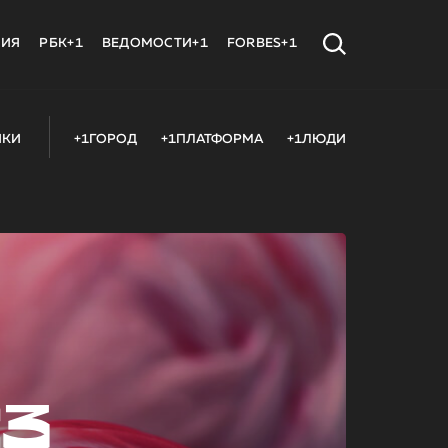
МИЯ
РБК+1
ВЕДОМОСТИ+1
FORBES+1
ИКИ
+1ГОРОД
+1ПЛАТФОРМА
+1ЛЮДИ
23