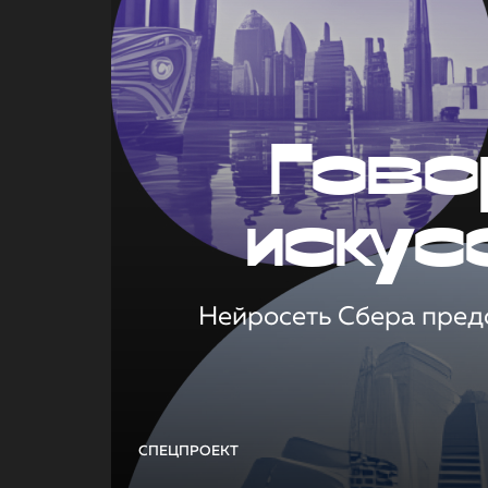
Гово
искус
Нейросеть Сбера предс
СПЕЦПРОЕКТ