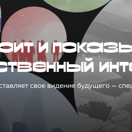
рит и показ
ственный инт
тавляет свое видение будущего — спец