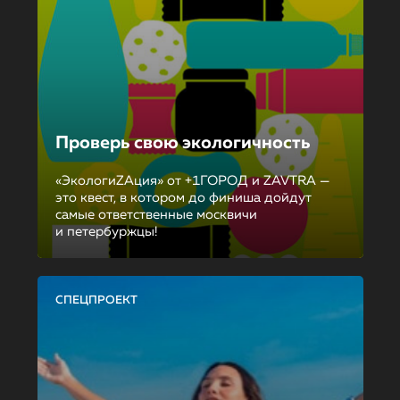
Проверь свою экологичность
«ЭкологиZAция» от +1ГОРОД и ZAVTRA —
это квест, в котором до финиша дойдут
самые ответственные москвичи
и петербуржцы!
СПЕЦПРОЕКТ