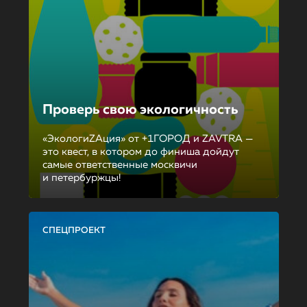
Проверь свою экологичность
«ЭкологиZAция» от +1ГОРОД и ZAVTRA —
это квест, в котором до финиша дойдут
самые ответственные москвичи
и петербуржцы!
СПЕЦПРОЕКТ