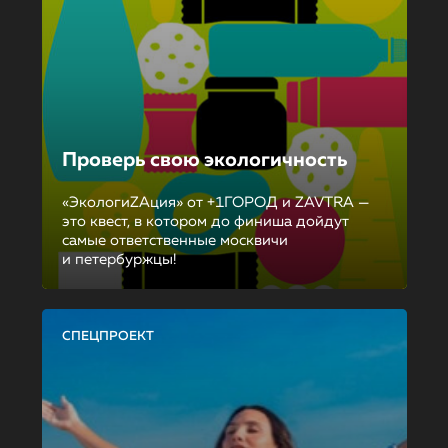
Проверь свою экологичность
«ЭкологиZAция» от +1ГОРОД и ZAVTRA —
это квест, в котором до финиша дойдут
самые ответственные москвичи
и петербуржцы!
СПЕЦПРОЕКТ