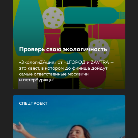
Проверь свою экологичность
«ЭкологиZAция» от +1ГОРОД и ZAVTRA —
это квест, в котором до финиша дойдут
самые ответственные москвичи
и петербуржцы!
СПЕЦПРОЕКТ