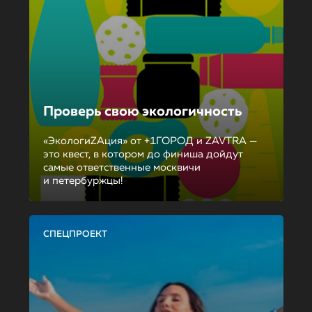
Проверь свою экологичность
«ЭкологиZAция» от +1ГОРОД и ZAVTRA —
это квест, в котором до финиша дойдут
самые ответственные москвичи
и петербуржцы!
СПЕЦПРОЕКТ