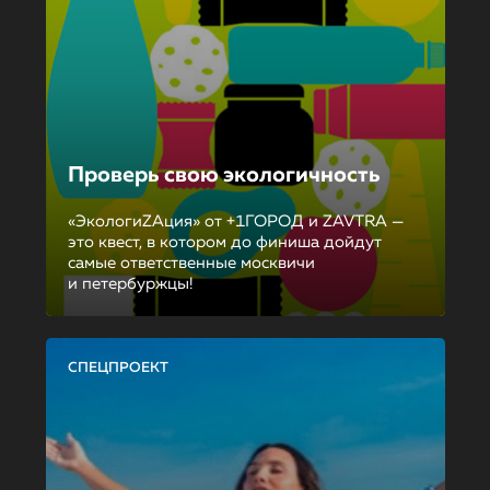
Проверь свою экологичность
«ЭкологиZAция» от +1ГОРОД и ZAVTRA —
это квест, в котором до финиша дойдут
самые ответственные москвичи
и петербуржцы!
СПЕЦПРОЕКТ