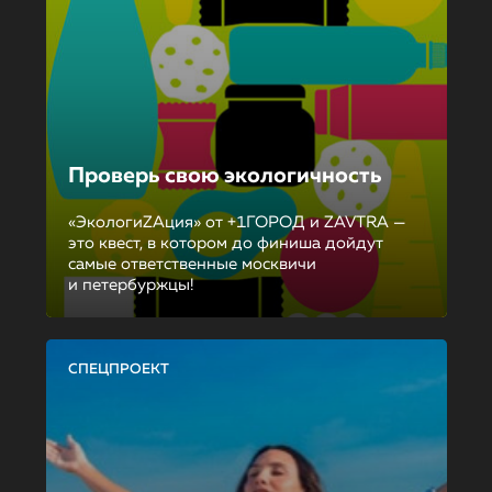
Проверь свою экологичность
«ЭкологиZAция» от +1ГОРОД и ZAVTRA —
это квест, в котором до финиша дойдут
самые ответственные москвичи
и петербуржцы!
СПЕЦПРОЕКТ