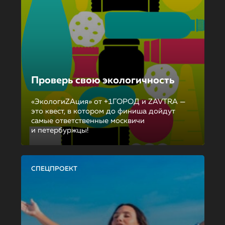
Проверь свою экологичность
«ЭкологиZAция» от +1ГОРОД и ZAVTRA —
это квест, в котором до финиша дойдут
самые ответственные москвичи
и петербуржцы!
СПЕЦПРОЕКТ