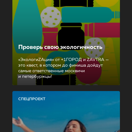
Проверь свою экологичность
«ЭкологиZAция» от +1ГОРОД и ZAVTRA —
это квест, в котором до финиша дойдут
самые ответственные москвичи
и петербуржцы!
СПЕЦПРОЕКТ