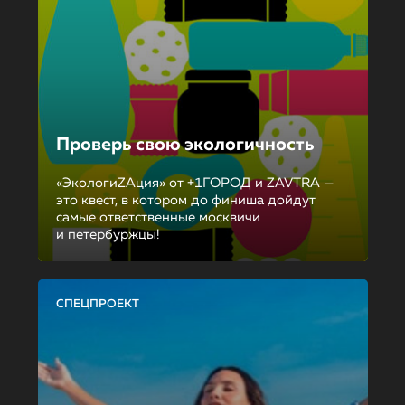
Проверь свою экологичность
«ЭкологиZAция» от +1ГОРОД и ZAVTRA —
это квест, в котором до финиша дойдут
самые ответственные москвичи
и петербуржцы!
СПЕЦПРОЕКТ