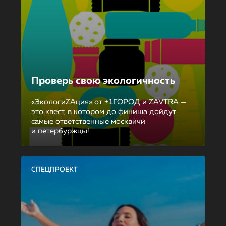
Проверь свою экологичность
«ЭкологиZAция» от +1ГОРОД и ZAVTRA —
это квест, в котором до финиша дойдут
самые ответственные москвичи
и петербуржцы!
СПЕЦПРОЕКТ