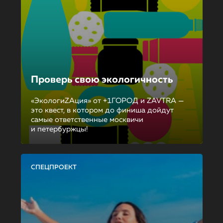
Проверь свою экологичность
«ЭкологиZAция» от +1ГОРОД и ZAVTRA —
это квест, в котором до финиша дойдут
самые ответственные москвичи
и петербуржцы!
СПЕЦПРОЕКТ