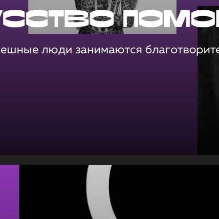
усство помо
пешные люди занимаются благотворит