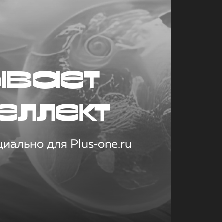
ывает
еллект
иально для Plus‑one.ru