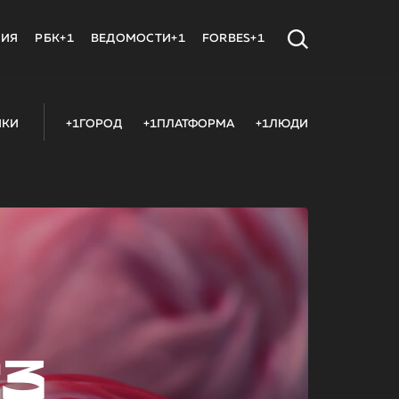
МИЯ
РБК+1
ВЕДОМОСТИ+1
FORBES+1
ИКИ
+1ГОРОД
+1ПЛАТФОРМА
+1ЛЮДИ
23