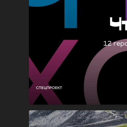
Ч
12 гер
СПЕЦПРОЕКТ