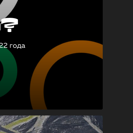
о?
22 года