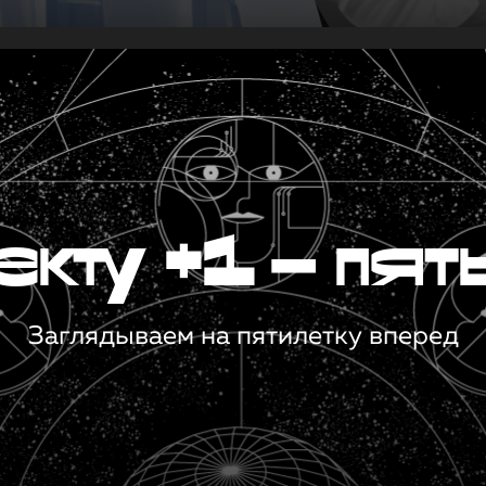
кту +1 — пят
Заглядываем на пятилетку вперед