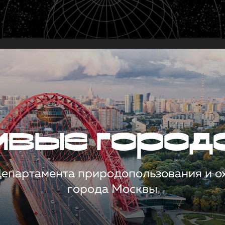
чивые город
 Департамента природопользования и 
города Москвы