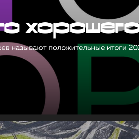
то хорошег
оев называют положительные итоги 20