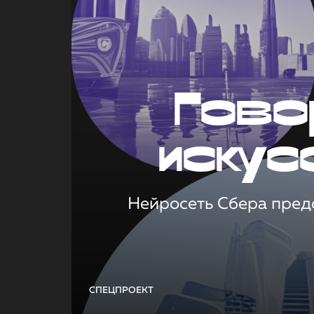
Гово
искус
Нейросеть Сбера предс
СПЕЦПРОЕКТ