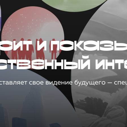
рит и показ
ственный инт
тавляет свое видение будущего — спец