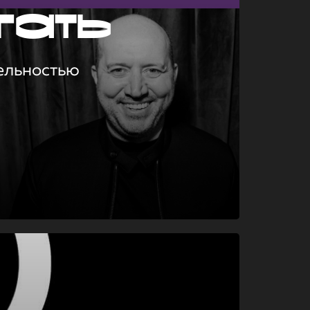
гать
ельностью