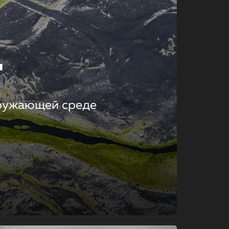
т
кружающей среде