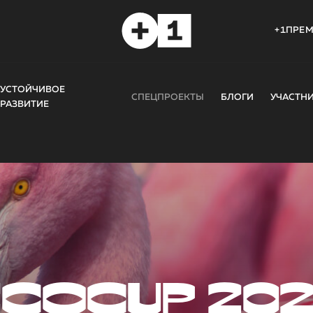
+1ПРЕ
УСТОЙЧИВОЕ
СПЕЦПРОЕКТЫ
БЛОГИ
УЧАСТН
РАЗВИТИЕ
COCUP 20