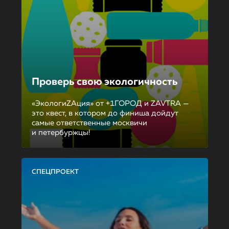
Проверь свою экологичность
«ЭкологиZAция» от +1ГОРОД и ZAVTRA —
это квест, в котором до финиша дойдут
самые ответственные москвичи
и петербуржцы!
СПЕЦПРОЕКТ