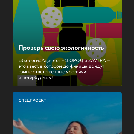
Проверь свою экологичность
«ЭкологиZAция» от +1ГОРОД и ZAVTRA —
это квест, в котором до финиша дойдут
самые ответственные москвичи
и петербуржцы!
СПЕЦПРОЕКТ