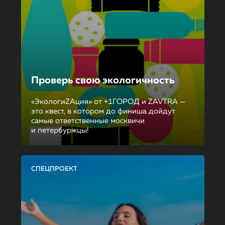
Проверь свою экологичность
«ЭкологиZAция» от +1ГОРОД и ZAVTRA —
это квест, в котором до финиша дойдут
самые ответственные москвичи
и петербуржцы!
СПЕЦПРОЕКТ