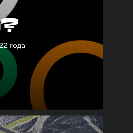
о?
22 года