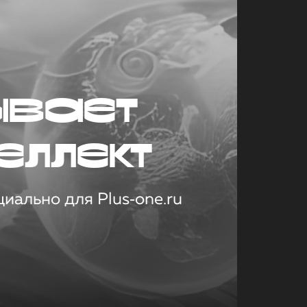
ывает
еллект
иально для Plus‑one.ru