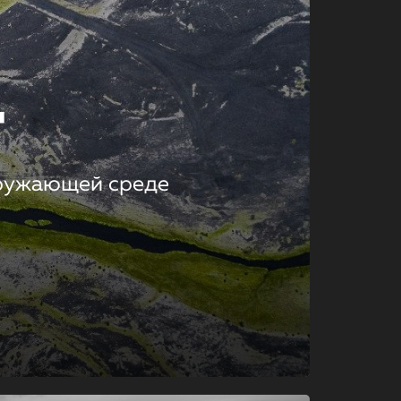
т
кружающей среде