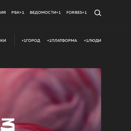
МИЯ
РБК+1
ВЕДОМОСТИ+1
FORBES+1
ИКИ
+1ГОРОД
+1ПЛАТФОРМА
+1ЛЮДИ
23