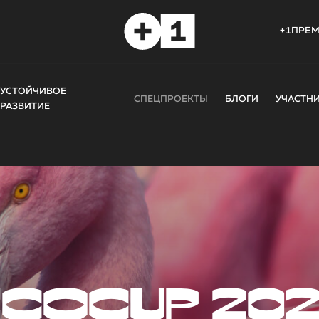
+1ПРЕ
УСТОЙЧИВОЕ
СПЕЦПРОЕКТЫ
БЛОГИ
УЧАСТН
РАЗВИТИЕ
COCUP 20