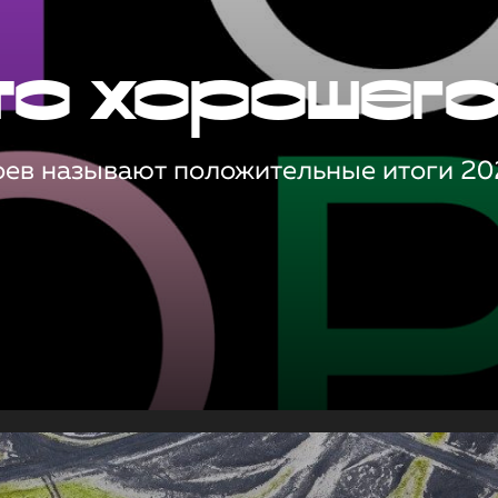
то хорошег
оев называют положительные итоги 20