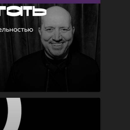
гать
ельностью