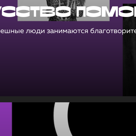
усство помо
пешные люди занимаются благотворит