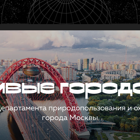
чивые город
 Департамента природопользования и 
города Москвы