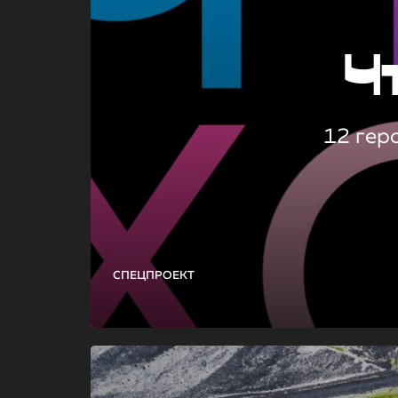
Ч
12 гер
СПЕЦПРОЕКТ