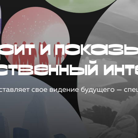
рит и показ
ственный инт
тавляет свое видение будущего — спец