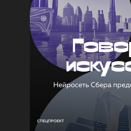
Гово
искус
Нейросеть Сбера предс
СПЕЦПРОЕКТ