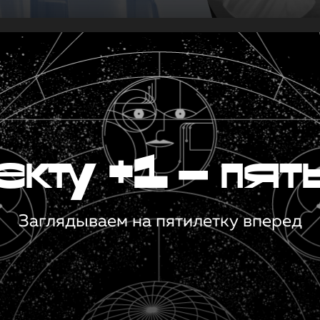
кту +1 — пят
Заглядываем на пятилетку вперед