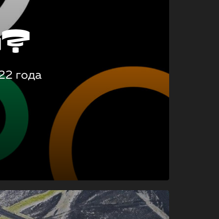
о?
22 года