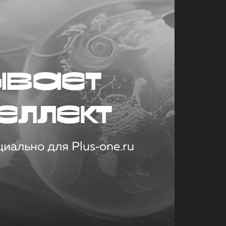
ывает
еллект
иально для Plus‑one.ru