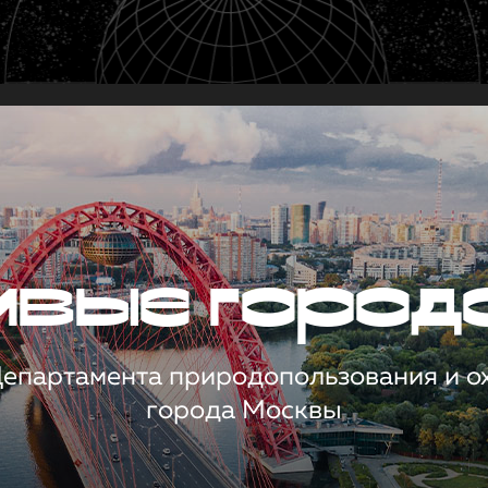
чивые город
 Департамента природопользования и 
города Москвы