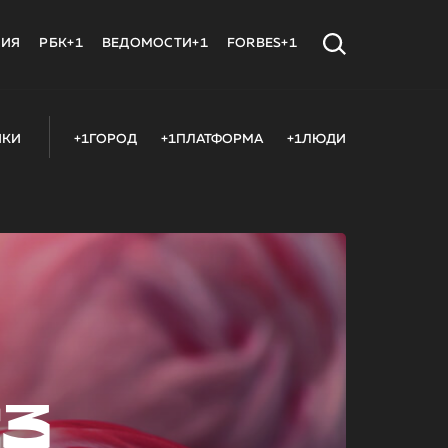
МИЯ
РБК+1
ВЕДОМОСТИ+1
FORBES+1
ИКИ
+1ГОРОД
+1ПЛАТФОРМА
+1ЛЮДИ
23