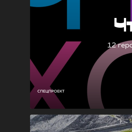
Ч
12 гер
СПЕЦПРОЕКТ