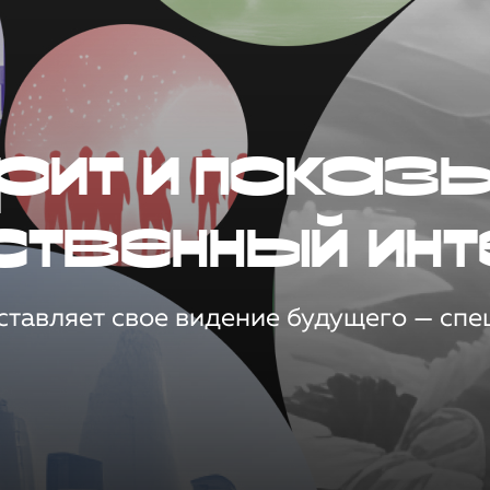
рит и показ
ственный инт
тавляет свое видение будущего — спец