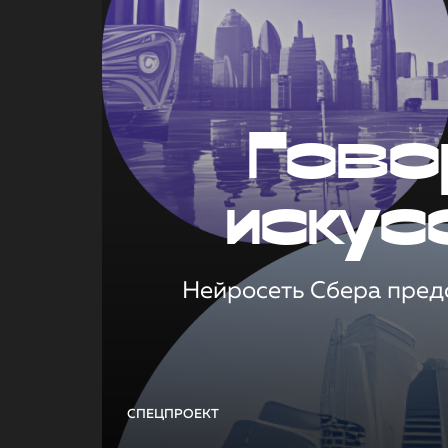
Гово
искус
Нейросеть Сбера предс
СПЕЦПРОЕКТ