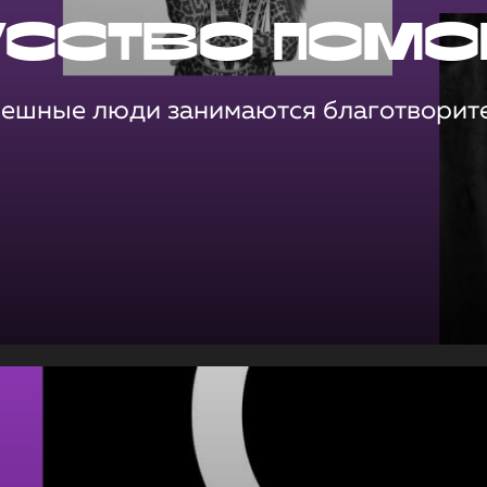
усство помо
пешные люди занимаются благотворит