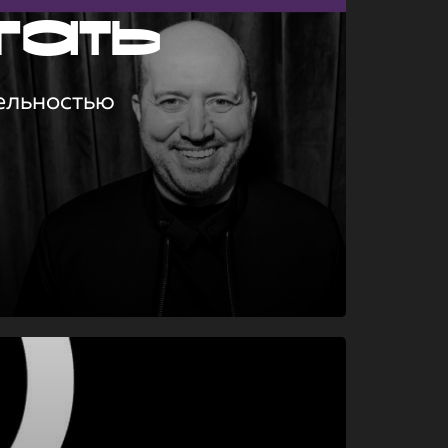
гать
ельностью