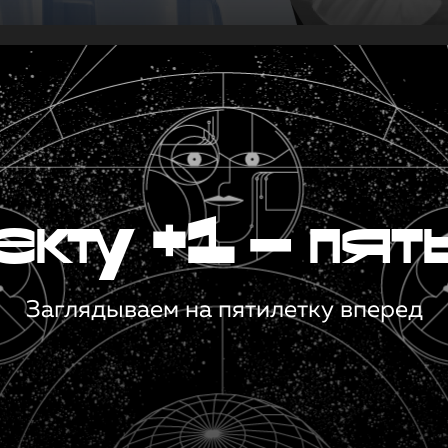
кту +1 — пят
Заглядываем на пятилетку вперед