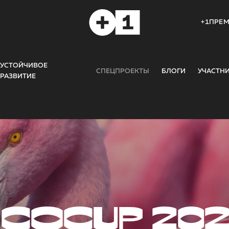
+1ПРЕ
УСТОЙЧИВОЕ
СПЕЦПРОЕКТЫ
БЛОГИ
УЧАСТН
РАЗВИТИЕ
COCUP 20