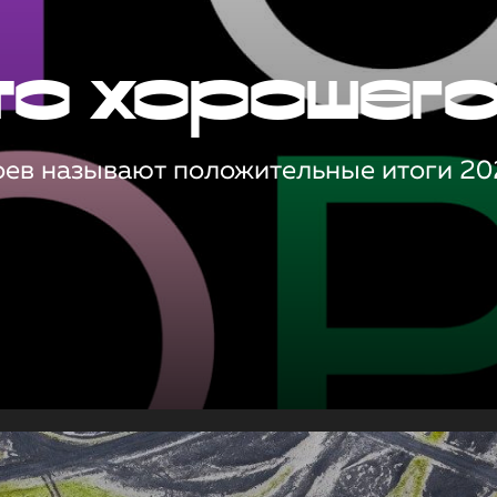
то хорошег
оев называют положительные итоги 20