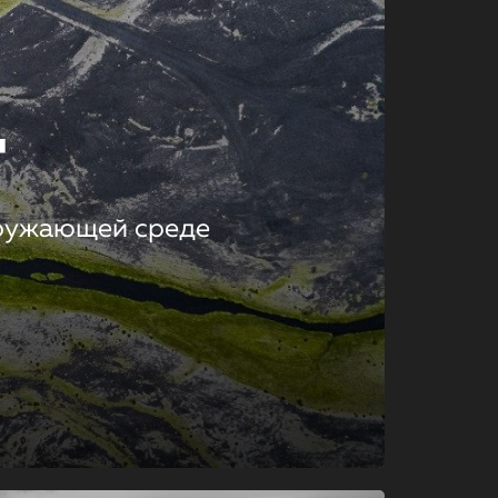
т
кружающей среде