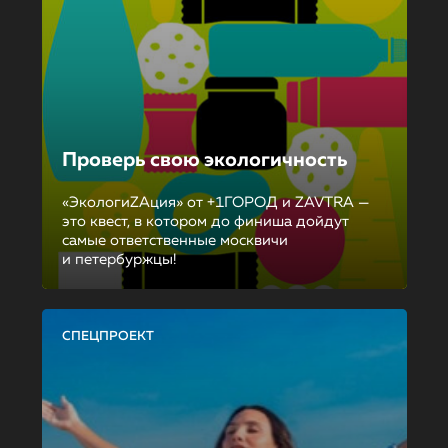
Проверь свою экологичность
«ЭкологиZAция» от +1ГОРОД и ZAVTRA —
это квест, в котором до финиша дойдут
самые ответственные москвичи
и петербуржцы!
СПЕЦПРОЕКТ