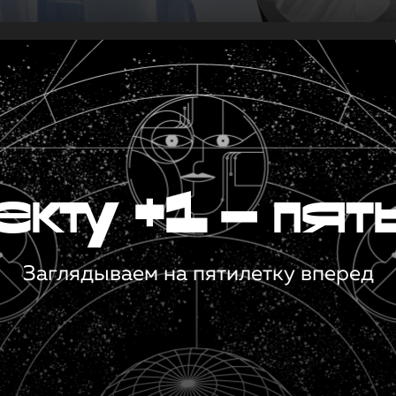
кту +1 — пят
Заглядываем на пятилетку вперед