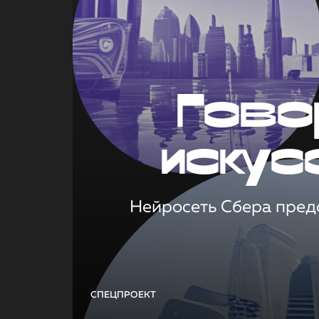
Гово
искус
Нейросеть Сбера предс
СПЕЦПРОЕКТ