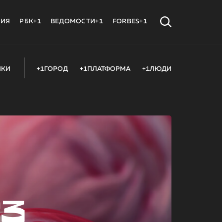
МИЯ
РБК+1
ВЕДОМОСТИ+1
FORBES+1
ИКИ
+1ГОРОД
+1ПЛАТФОРМА
+1ЛЮДИ
23