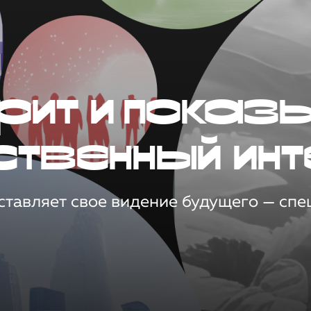
рит и показ
ственный инт
тавляет свое видение будущего — спец