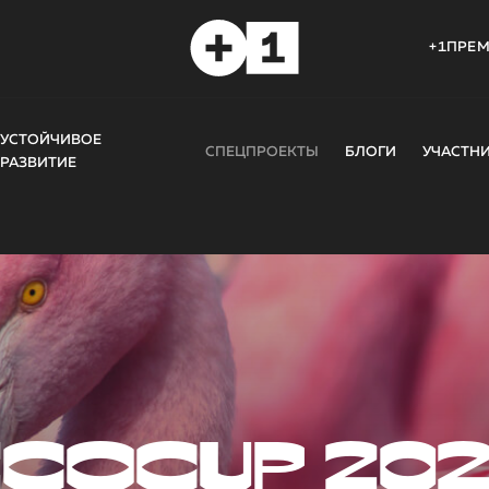
+1ПРЕ
УСТОЙЧИВОЕ
СПЕЦПРОЕКТЫ
БЛОГИ
УЧАСТН
РАЗВИТИЕ
COCUP 20