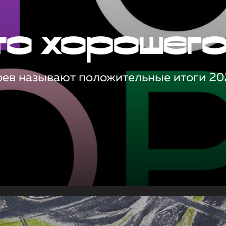
то хорошег
оев называют положительные итоги 20