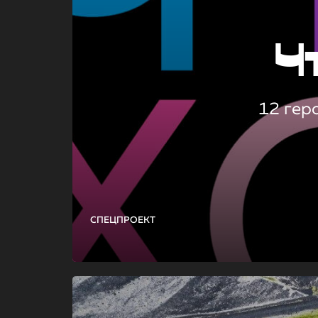
Ч
12 гер
СПЕЦПРОЕКТ