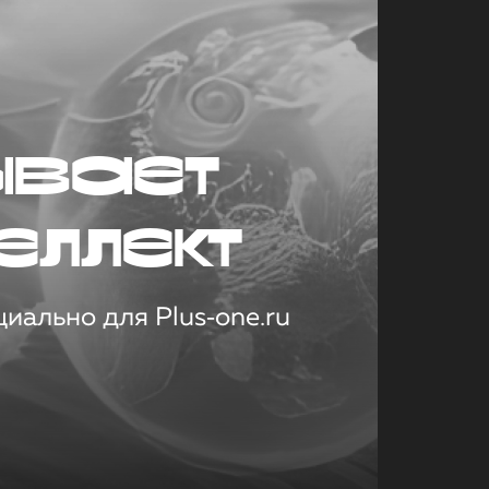
ывает
еллект
иально для Plus‑one.ru