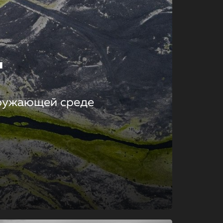
т
кружающей среде