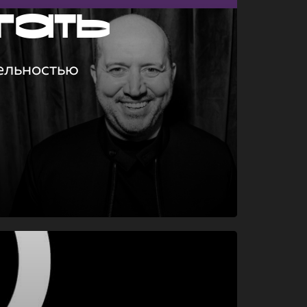
гать
ельностью