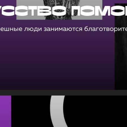
усство помо
пешные люди занимаются благотворит