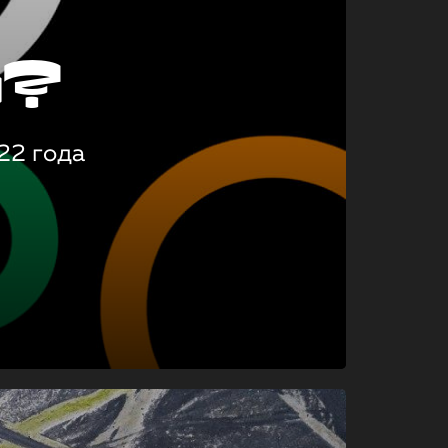
о?
22 года