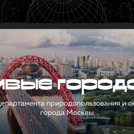
чивые город
 Департамента природопользования и 
города Москвы