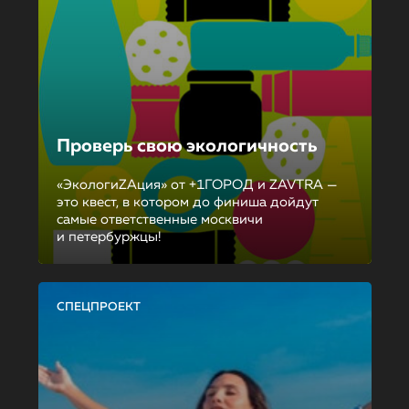
Проверь свою экологичность
«ЭкологиZAция» от +1ГОРОД и ZAVTRA —
это квест, в котором до финиша дойдут
самые ответственные москвичи
и петербуржцы!
СПЕЦПРОЕКТ