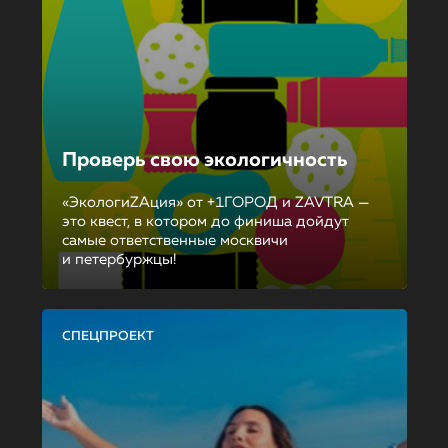
Проверь свою экологичность
«ЭкологиZAция» от +1ГОРОД и ZAVTRA —
это квест, в котором до финиша дойдут
самые ответственные москвичи
и петербуржцы!
СПЕЦПРОЕКТ