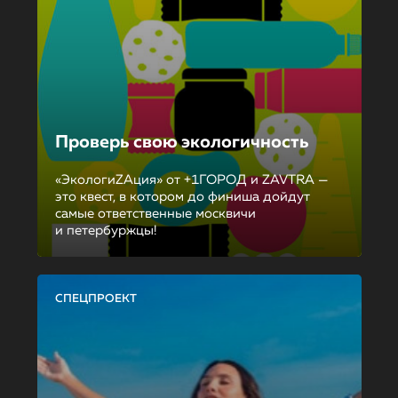
Проверь свою экологичность
«ЭкологиZAция» от +1ГОРОД и ZAVTRA —
это квест, в котором до финиша дойдут
самые ответственные москвичи
и петербуржцы!
СПЕЦПРОЕКТ