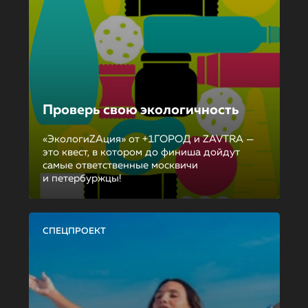
Проверь свою экологичность
«ЭкологиZAция» от +1ГОРОД и ZAVTRA —
это квест, в котором до финиша дойдут
самые ответственные москвичи
и петербуржцы!
СПЕЦПРОЕКТ