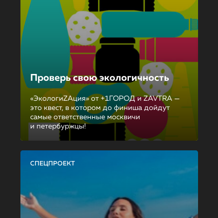
Проверь свою экологичность
«ЭкологиZAция» от +1ГОРОД и ZAVTRA —
это квест, в котором до финиша дойдут
самые ответственные москвичи
и петербуржцы!
СПЕЦПРОЕКТ