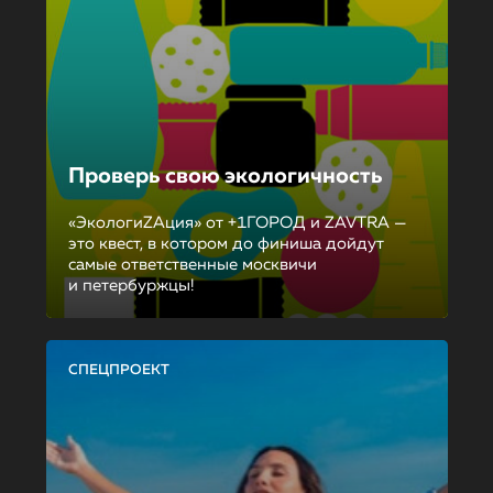
Проверь свою экологичность
«ЭкологиZAция» от +1ГОРОД и ZAVTRA —
это квест, в котором до финиша дойдут
самые ответственные москвичи
и петербуржцы!
СПЕЦПРОЕКТ