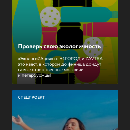
Проверь свою экологичность
«ЭкологиZAция» от +1ГОРОД и ZAVTRA —
это квест, в котором до финиша дойдут
самые ответственные москвичи
и петербуржцы!
СПЕЦПРОЕКТ