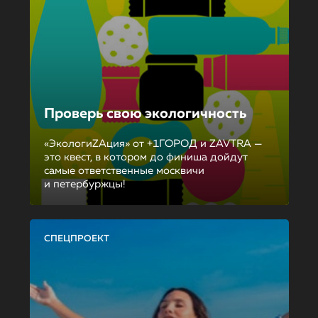
Проверь свою экологичность
«ЭкологиZAция» от +1ГОРОД и ZAVTRA —
это квест, в котором до финиша дойдут
самые ответственные москвичи
и петербуржцы!
СПЕЦПРОЕКТ